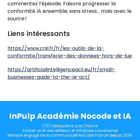
commentez l’épisode. Faisons progresser la
conformité IA ensemble, sans stress… mais avec le
sourire !
Liens intéressants
https://www.cnil.fr/fr/les-outils-de-la-
conformite/transferer-des-donnees-hors-de-lue
https://artificialintelligenceact.eu/fr/small-
businesses-guide-to-the-ai-act/
InPulp Académie Nocode et IA
🇫🇷 Fabriquée à Lyon, France
Soutien actif des éditeurs et initiatives souveraines
Membre engagé de la communauté NoCode France depuis 2019